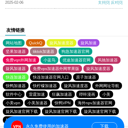
2025-02-06
支持
[0]
反对
[0]
友情链接
网站地图
QuickQ
旋风加速度器
旋风加速
坚果加速器
tiktok加速器
狗急加速器官网
免费vqn外网加速
小蓝鸟
优途加速器官网
风驰加速器
旋风加速器
免费vps加速器外网苹果版
旋风加速度器
快连加速器
快连加速器官网入口
原子加速器
快鸭加速器
快柠檬加速器
旋风加速度器
外网网址导航
软件中心
雷霆加速
狂飙加速器
哔咔漫画
小美
小美vpn
小美加速器
快鸭VPN
海外npv加速器官网
旋风加速官网下载
旋风加速官网下载
旋风加速官网下载
旋风加速官网下载
永久免费使用的加速器
下载