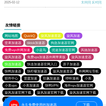
2025-02-12
支持
[0]
反对
[0]
友情链接
网站地图
QuickQ
旋风加速度器
旋风加速
坚果加速器
tiktok加速器
狗急加速器官网
免费vqn外网加速
小蓝鸟
优途加速器官网
风驰加速器
旋风加速器
免费vps加速器外网苹果版
旋风加速度器
快连加速器
快连加速器官网入口
原子加速器
快鸭加速器
快柠檬加速器
旋风加速度器
外网网址导航
软件中心
雷霆加速
狂飙加速器
哔咔漫画
小美
小美vpn
小美加速器
快鸭VPN
海外npv加速器官网
旋风加速官网下载
旋风加速官网下载
旋风加速官网下载
旋风加速官网下载
永久免费使用的加速器
下载