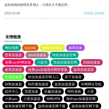
这款游戏的剧情非常感人，让我久久不能忘怀。
2025-02-08
支持
[0]
反对
[0]
友情链接
网站地图
QuickQ
旋风加速度器
旋风加速
坚果加速器
tiktok加速器
狗急加速器官网
免费vqn外网加速
小蓝鸟
优途加速器官网
风驰加速器
旋风加速器
免费vps加速器外网苹果版
旋风加速度器
快连加速器
快连加速器官网入口
原子加速器
快鸭加速器
快柠檬加速器
旋风加速度器
外网网址导航
软件中心
雷霆加速
狂飙加速器
哔咔漫画
小美
小美vpn
小美加速器
快鸭VPN
海外npv加速器官网
旋风加速官网下载
旋风加速官网下载
旋风加速官网下载